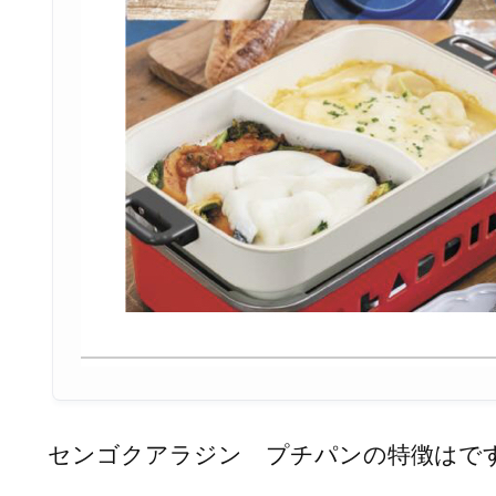
ち
運
び
に
便
利
な
カ
セ
ッ
ト
ボ
ン
ベ
式
センゴクアラジン プチパンの特徴はで
Ｕ
字