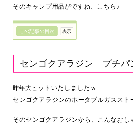
そのキャンプ用品がですね、こちら♪
この記事の目次
セ
ン
ゴ
センゴクアラジン プチパ
ク
ア
ラ
昨年大ヒットいたしましたｗ
ジ
ン
センゴクアラジンのポータブルガススト
プ
チ
そのセンゴクアラジンから、こんなおしゃ
パ
ン