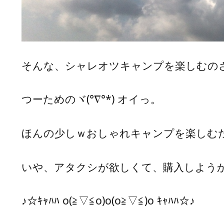
そんな、シャレオツキャンプを楽しむの
つーためのヾ(°∇°*) オイっ。
ほんの少しｗおしゃれキャンプを楽しむ
いや、アタクシが欲しくて、購入しよう
♪☆ｷｬﾊﾊ o(≧▽≦o)o(o≧▽≦)o ｷｬﾊﾊ☆♪