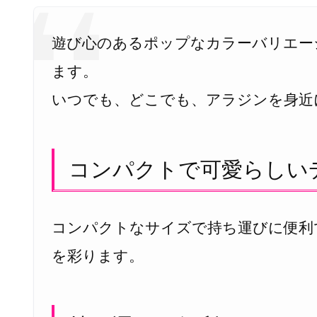
バ
ー
遊び心のあるポップなカラーバリエー
ナ
ます。
ー
いつでも、どこでも、アラジンを身近
オ
レ
ン
ジ
コンパクトで可愛らしい
ペ
ー
ジ
コンパクトなサイズで持ち運びに便利
×
S
を彩ります。
e
n
g