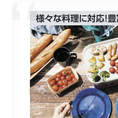
コ
ン
パ
ク
ト
で
可
愛
ら
し
い
デ
ザ
イ
ン
持