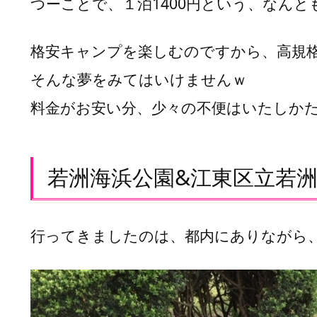
つーことで、１泊1400円という、なん
を
１
泊
格安キャンプを楽しむのですから、高規
1
そんな夢をみてはいけませんｗ
4
0
料金がお安い分、少々の不便はいたしかたあり
0
円
の
若洲海浜公園&江東区立若
格
安
キ
ャ
行ってきましたのは、都内にありながら
ン
プ
場
で