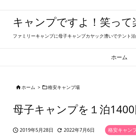
キャンプですよ！笑って
ファミリーキャンプに母子キャンプカヤック漕いでテント泊
ホーム
ホーム
>
格安キャンプ場


母子キャンプを１泊14
2019年5月28日
2022年7月6日
格安キャン


