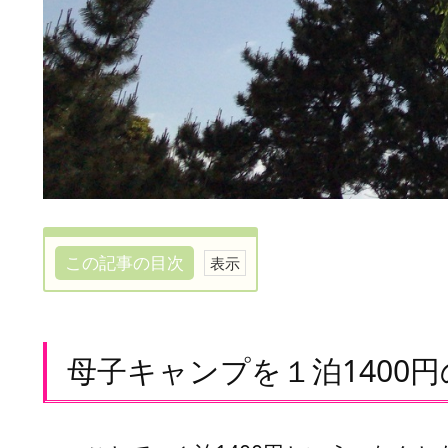
この記事の目次
母
子
キ
母子キャンプを１泊1400
ャ
ン
プ