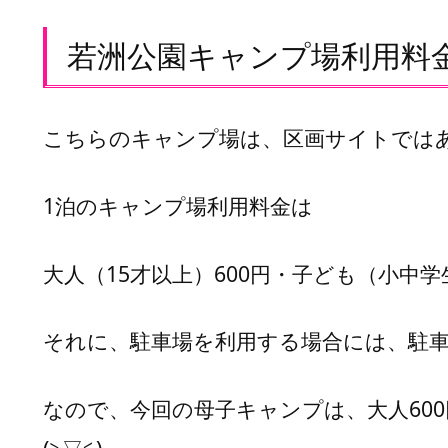
園
キ
若洲公園キャンプ場利用料
ャ
ン
プ
場
こちらのキャンプ場は、区画サイトでは
利
用
1泊のキャンプ場利用料金は
料
金
大人（15才以上）600円・子ども（小中
若
洲
公
それに、駐車場を利用する場合には、駐車
園
キ
なので、今回の母子キャンプは、大人600
ャ
ン