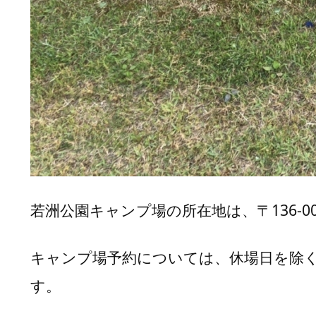
江
東
区
立
若
洲
公
園
キ
ャ
ン
若洲公園キャンプ場の所在地は、〒136-0
プ
場
キャンプ場予約については、休場日を除く、9
若
洲
す。
公