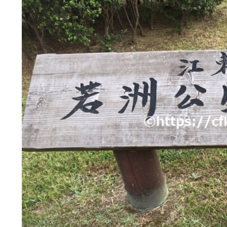
楽
し
ん
で
き
た
キ
ャ
ン
プ
若
洲
海
浜
公
園
&