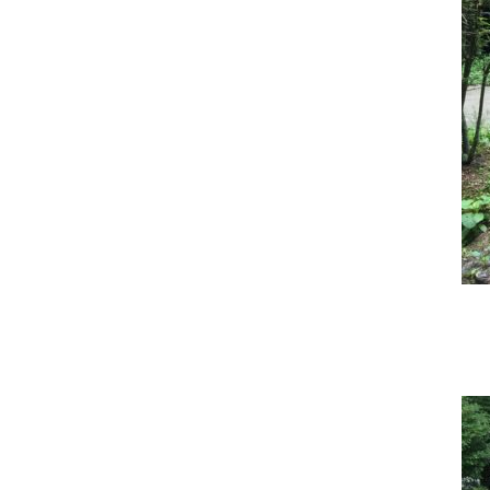
谷
キ
ャ
ン
プ
場
テ
ン
ト
サ
イ
ト
小
黒
川
渓
谷