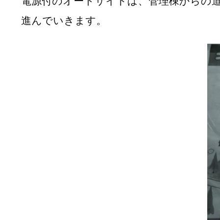
電源付のオートサイトは、管理棟からの
谷
キ
進んでいきます。
ャ
ン
プ
場
オ
ー
ト
サ
イ
ト
B
小
黒
川
渓