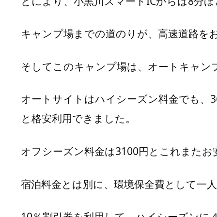
とにより、小黒川スマートICからは8分
で
3
2
キャンプ場までの道のりが、高速道路を
4
0
円
そしてこのキャンプ場は、オートキャンプ
の
格
オートサイトはハイシーズン料金でも、36
安
電
と格安利用できました。
源
付
オフシーズン料金は3100円とこれまたお
サ
イ
ト
宿泊料金とは別に、環境保全費として一人
小
黒
10％割引券を利用して、ハイシーズンに