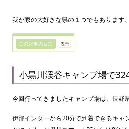
我が家の大好きな県の１つでもあります
この記事の目次
小
黒
川
小黒川渓谷キャンプ場で32
渓
谷
キ
今回行ってきましたキャンプ場は、長野
ャ
ン
プ
伊那インターから20分で到着できるキャ
場