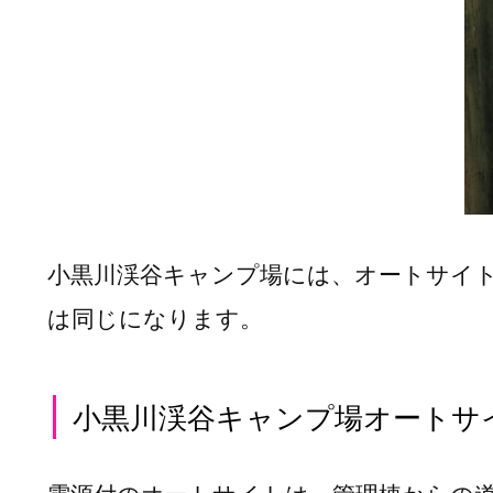
谷
キ
ャ
ン
プ
場
オ
ー
ト
小黒川渓谷キャンプ場には、オートサイ
サ
イ
は同じになります。
ト
小
小黒川渓谷キャンプ場オートサ
黒
川
渓