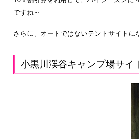
川
ですね～
渓
谷
キ
さらに、オートではないテントサイトにな
ャ
ン
プ
場
小黒川渓谷キャンプ場サイ
サ
イ
ト
情
報
小
黒
川
渓