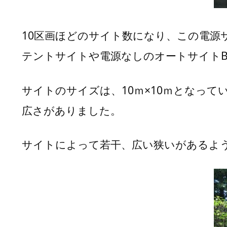
谷
キ
10区画ほどのサイト数になり、この電
ャ
ン
テントサイトや電源なしのオートサイト
プ
場
ペ
サイトのサイズは、10ｍ×10ｍとなっ
ッ
広さがありました。
ト
サ
イ
サイトによって若干、広い狭いがあるよ
ト
小
黒
川
渓