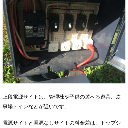
毛
高
原
キ
ャ
ン
プ
グ
ラ
ウ
ン
ド
へ
上段電源サイトは、管理棟や子供の遊べる遊具、炊
我
事場トイレなどが近いです。
が
家
電源サイトと電源なしサイトの料金差は、トップシ
が