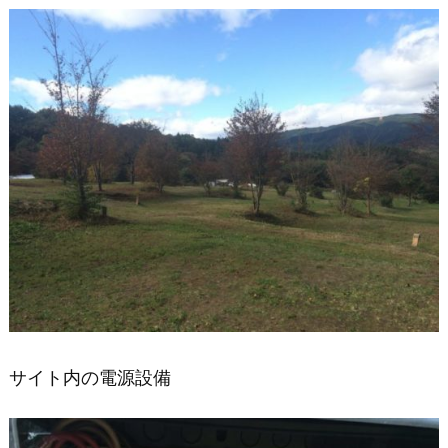
ラ
ウ
ン
ド
ト
イ
レ
情
報
近
隣
温
泉
情
サイト内の電源設備
報
上