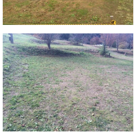
有
料
の
家
族
風
呂
上
毛
高
原
キ
ャ
ン
プ
グ
ラ