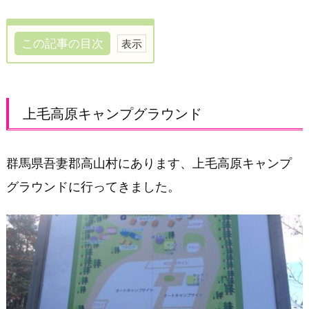
この記事の目次
上
毛
高
上毛高原キャンプグラウンド
原
キ
ャ
群馬県吾妻郡高山村にあります、上毛高原キャンプ
ン
グラウンドに行ってきました。
プ
グ
ラ
ウ
ン
ド