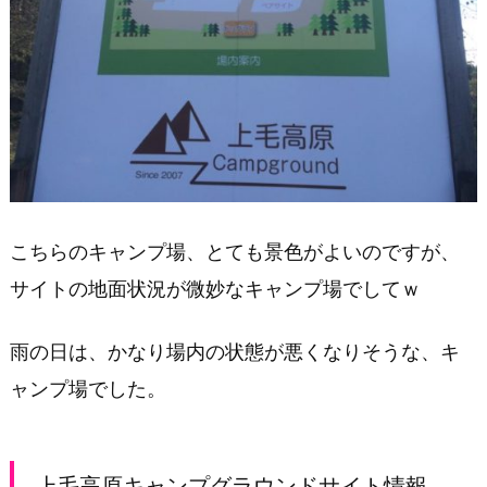
上
毛
高
原
キ
ャ
ン
プ
グ
こちらのキャンプ場、とても景色がよいのですが、
ラ
サイトの地面状況が微妙なキャンプ場でしてｗ
ウ
ン
ド
雨の日は、かなり場内の状態が悪くなりそうな、キ
サ
ャンプ場でした。
イ
ト
情
上毛高原キャンプグラウンドサイト情報