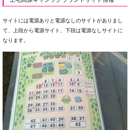
報
上
サイトには電源ありと電源なしのサイトがありまし
毛
高
て、上段から電源サイト、下段は電源なしサイトに
原
なります。
キ
ャ
ン
プ
グ
ラ
ウ
ン
ド
施
設
場