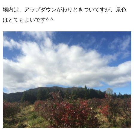
ウ
場内は、アップダウンがわりときついですが、景色
ン
はとてもよいです^ ^
ド
炊
事
情
報
上
毛
高
原
キ
ャ
ン
プ
グ