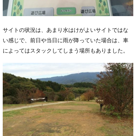
内
遊
具
サイトの状況は、あまり水はけがよいサイトではな
と
子
い感じで、前日や当日に雨が降っていた場合は、車
供
によってはスタックしてしまう場所もありました。
の
遊
び
場
お
風
呂
情
報