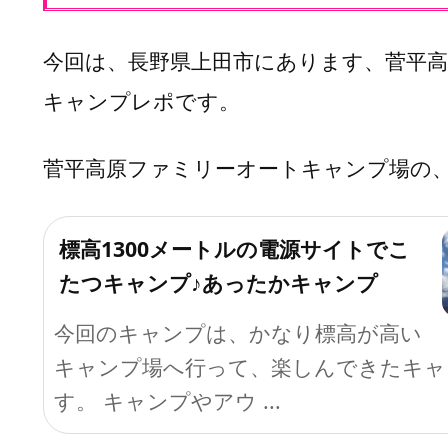
フ
ァ
今回は、長野県上田市にあります、菅平
ミ
リ
キャンプレポです。
ー
オ
菅平高原ファミリーオートキャンプ場の
ー
ト
キ
標高1300メートルの電源サイトでこ
ャ
ン
たつキャンプ♪あったかキャンプ
プ
場
今回のキャンプは、かなり標高が高い
で
キャンプ場へ行って、楽しんできたキャ
楽
す。 キャンプやアウ ...
し
ん