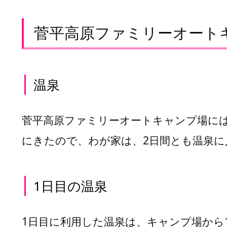
だ
連
菅平高原ファミリーオート
泊
こ
た
つ
温泉
キ
ャ
ン
菅平高原ファミリーオートキャンプ場に
プ
にきたので、わが家は、2日間とも温泉
菅
平
高
1日目の温泉
原
フ
ァ
1日目に利用した温泉は、キャンプ場から
ミ