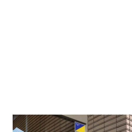
1
日
目
の
温
泉
2
日
目
の
温
泉
買
い
物