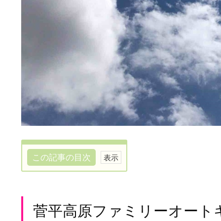
この記事の目次
菅
平
高
菅平高原ファミリーオート
原