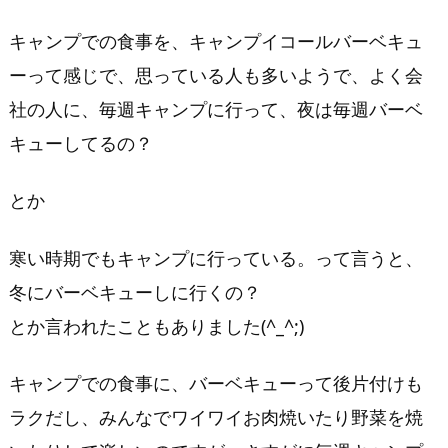
の
食
キャンプでの食事を、キャンプイコールバーベキュ
事
ーって感じで、思っている人も多いようで、よく会
は
社の人に、毎週キャンプに行って、夜は毎週バーベ
バ
ー
キューしてるの？
ベ
キ
とか
ュ
ー？
寒い時期でもキャンプに行っている。って言うと、
キ
冬にバーベキューしに行くの？
ャ
とか言われたこともありました(^_^;)
ン
プ
キャンプでの食事に、バーベキューって後片付けも
で
ラクだし、みんなでワイワイお肉焼いたり野菜を焼
の
お