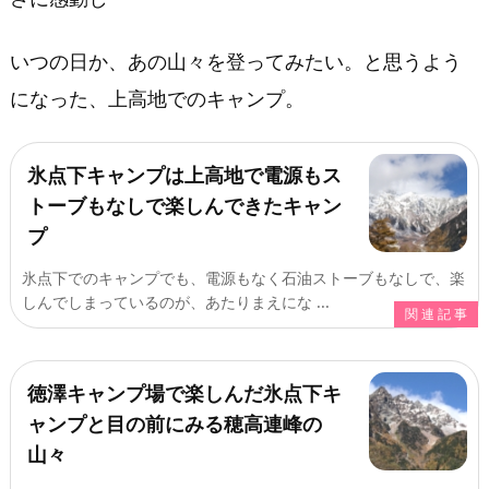
で
憧
いつの日か、あの山々を登ってみたい。と思うよう
れ
になった、上高地でのキャンプ。
の
穂
高
氷点下キャンプは上高地で電源もス
連
トーブもなしで楽しんできたキャン
峰
プ
へ
最
氷点下でのキャンプでも、電源もなく石油ストーブもなしで、楽
初
しんでしまっているのが、あたりまえにな ...
の
一
歩
徳澤キャンプ場で楽しんだ氷点下キ
は
ャンプと目の前にみる穂高連峰の
西
山々
穂