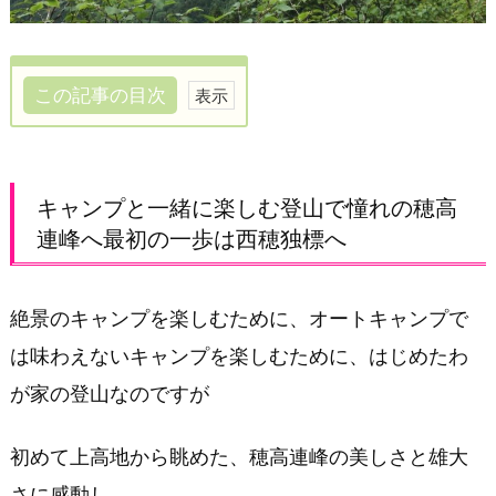
この記事の目次
キ
ャ
ン
キャンプと一緒に楽しむ登山で憧れの穂高
プ
連峰へ最初の一歩は西穂独標へ
と
一
緒
絶景のキャンプを楽しむために、オートキャンプで
に
は味わえないキャンプを楽しむために、はじめたわ
楽
が家の登山なのですが
し
む
登
初めて上高地から眺めた、穂高連峰の美しさと雄大
山
さに感動し